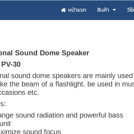
หน้าแรก
สินค้า
วิธ
ional Sound Dome Speaker
 PV-30
onal sound dome speakers are mainly used fo
ike the beam of a flashlight. be used in mu
ccasions etc.
s:
range sound radiation and powerful bass
unit
ximize sound focus